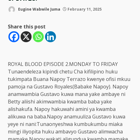
Eugine Wabwile Juma
February 11, 2025
Share this post
ROYAL BLOOD EPISODE 2.MONDAY TO FRIDAY
Tunaendeleza kipindi chetu Cha kifilipino huku
tukimpata Buana Napoy Terrazo kwenye ofisi mkuu
pamoja na Gustavo Royales(Babake Napoy). Napoy
anamwambia Gustavo kuwa mana yake ambaye ni
Betty aliishi akimwambia kwamba baba yake
alishakufa. Napoy hakuwahi amini ya kwamba
alikuwa na baba.Napoy anamuuliza Gustavo kuwa
yeye ni nani:Tunaonyeshwa kumbukumbu miaka
mingi iliyopita huku ambavyo Gustavo alimwacha
mamake Napoy wakati aligundua kwamba mamake