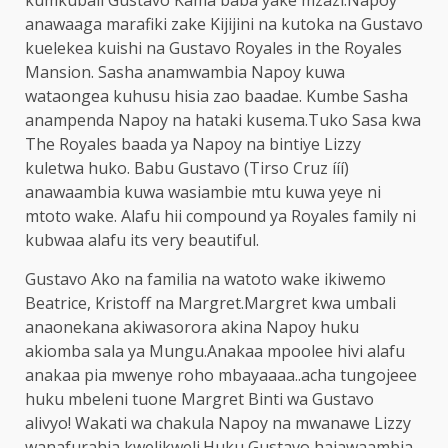
kumkubali Gustavo Kama baba yake mzazi.Napoy
anawaaga marafiki zake Kijijini na kutoka na Gustavo
kuelekea kuishi na Gustavo Royales in the Royales
Mansion. Sasha anamwambia Napoy kuwa
wataongea kuhusu hisia zao baadae. Kumbe Sasha
anampenda Napoy na hataki kusema.Tuko Sasa kwa
The Royales baada ya Napoy na bintiye Lizzy
kuletwa huko. Babu Gustavo (Tirso Cruz ííí)
anawaambia kuwa wasiambie mtu kuwa yeye ni
mtoto wake. Alafu hii compound ya Royales family ni
kubwaa alafu its very beautiful.
Gustavo Ako na familia na watoto wake ikiwemo
Beatrice, Kristoff na Margret.Margret kwa umbali
anaonekana akiwasorora akina Napoy huku
akiomba sala ya Mungu.Anakaa mpoolee hivi alafu
anakaa pia mwenye roho mbayaaaa..acha tungojeee
huku mbeleni tuone Margret Binti wa Gustavo
alivyo! Wakati wa chakula Napoy na mwanawe Lizzy
wanafurahia kwelikweli.Huku Gustavo hajawaambia