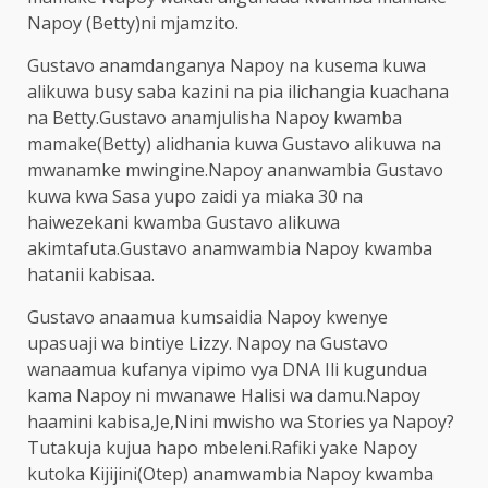
Napoy (Betty)ni mjamzito.
Gustavo anamdanganya Napoy na kusema kuwa
alikuwa busy saba kazini na pia ilichangia kuachana
na Betty.Gustavo anamjulisha Napoy kwamba
mamake(Betty) alidhania kuwa Gustavo alikuwa na
mwanamke mwingine.Napoy ananwambia Gustavo
kuwa kwa Sasa yupo zaidi ya miaka 30 na
haiwezekani kwamba Gustavo alikuwa
akimtafuta.Gustavo anamwambia Napoy kwamba
hatanii kabisaa.
Gustavo anaamua kumsaidia Napoy kwenye
upasuaji wa bintiye Lizzy. Napoy na Gustavo
wanaamua kufanya vipimo vya DNA Ili kugundua
kama Napoy ni mwanawe Halisi wa damu.Napoy
haamini kabisa,Je,Nini mwisho wa Stories ya Napoy?
Tutakuja kujua hapo mbeleni.Rafiki yake Napoy
kutoka Kijijini(Otep) anamwambia Napoy kwamba