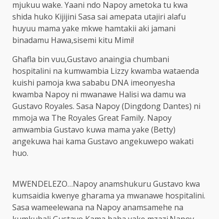
mjukuu wake. Yaani ndo Napoy ametoka tu kwa
shida huko Kijijini Sasa sai amepata utajiri alafu
huyuu mama yake mkwe hamtakii aki jamani
binadamu Hawa,sisemi kitu Mimi!
Ghafla bin vuu,Gustavo anaingia chumbani
hospitalini na kumwambia Lizzy kwamba wataenda
kuishi pamoja kwa sababu DNA imeonyesha
kwamba Napoy ni mwanawe Halisi wa damu wa
Gustavo Royales. Sasa Napoy (Dingdong Dantes) ni
mmoja wa The Royales Great Family. Napoy
amwambia Gustavo kuwa mama yake (Betty)
angekuwa hai kama Gustavo angekuwepo wakati
huo.
MWENDELEZO…Napoy anamshukuru Gustavo kwa
kumsaidia kwenye gharama ya mwanawe hospitalini.
Sasa wameelewana na Napoy anamsamehe na