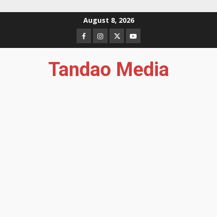
Skip
August 8, 2026
to
Facebook
Instagram
Twitter
YouTube
content
Tandao Media