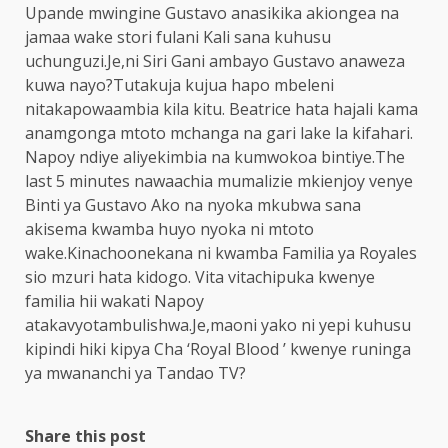
Upande mwingine Gustavo anasikika akiongea na
jamaa wake stori fulani Kali sana kuhusu
uchunguzi.Je,ni Siri Gani ambayo Gustavo anaweza
kuwa nayo?Tutakuja kujua hapo mbeleni
nitakapowaambia kila kitu. Beatrice hata hajali kama
anamgonga mtoto mchanga na gari lake la kifahari.
Napoy ndiye aliyekimbia na kumwokoa bintiye.The
last 5 minutes nawaachia mumalizie mkienjoy venye
Binti ya Gustavo Ako na nyoka mkubwa sana
akisema kwamba huyo nyoka ni mtoto
wake.Kinachoonekana ni kwamba Familia ya Royales
sio mzuri hata kidogo. Vita vitachipuka kwenye
familia hii wakati Napoy
atakavyotambulishwa.Je,maoni yako ni yepi kuhusu
kipindi hiki kipya Cha ‘Royal Blood ’ kwenye runinga
ya mwananchi ya Tandao TV?
Share this post