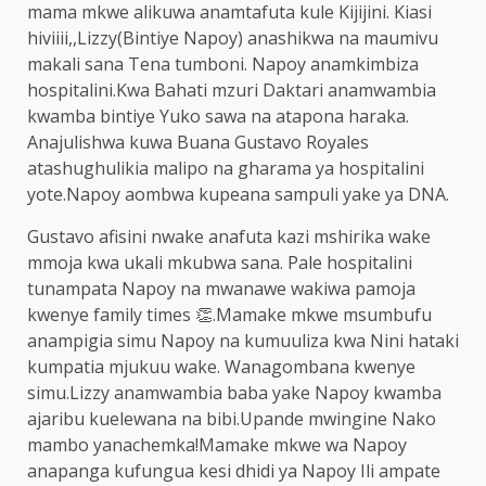
mama mkwe alikuwa anamtafuta kule Kijijini. Kiasi
hiviiii,,Lizzy(Bintiye Napoy) anashikwa na maumivu
makali sana Tena tumboni. Napoy anamkimbiza
hospitalini.Kwa Bahati mzuri Daktari anamwambia
kwamba bintiye Yuko sawa na atapona haraka.
Anajulishwa kuwa Buana Gustavo Royales
atashughulikia malipo na gharama ya hospitalini
yote.Napoy aombwa kupeana sampuli yake ya DNA.
Gustavo afisini nwake anafuta kazi mshirika wake
mmoja kwa ukali mkubwa sana. Pale hospitalini
tunampata Napoy na mwanawe wakiwa pamoja
kwenye family times 👏.Mamake mkwe msumbufu
anampigia simu Napoy na kumuuliza kwa Nini hataki
kumpatia mjukuu wake. Wanagombana kwenye
simu.Lizzy anamwambia baba yake Napoy kwamba
ajaribu kuelewana na bibi.Upande mwingine Nako
mambo yanachemka!Mamake mkwe wa Napoy
anapanga kufungua kesi dhidi ya Napoy Ili ampate