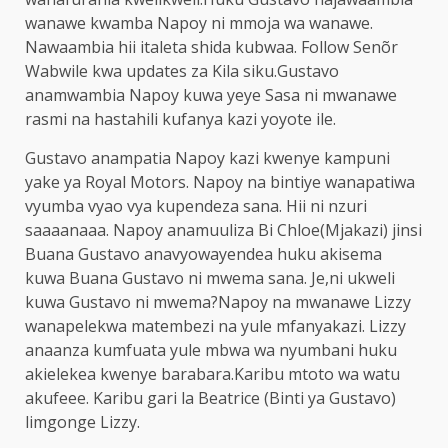
wanawe kwamba Napoy ni mmoja wa wanawe.
Nawaambia hii italeta shida kubwaa. Follow Senõr
Wabwile kwa updates za Kila siku.Gustavo
anamwambia Napoy kuwa yeye Sasa ni mwanawe
rasmi na hastahili kufanya kazi yoyote ile.
Gustavo anampatia Napoy kazi kwenye kampuni
yake ya Royal Motors. Napoy na bintiye wanapatiwa
vyumba vyao vya kupendeza sana. Hii ni nzuri
saaaanaaa. Napoy anamuuliza Bi Chloe(Mjakazi) jinsi
Buana Gustavo anavyowayendea huku akisema
kuwa Buana Gustavo ni mwema sana. Je,ni ukweli
kuwa Gustavo ni mwema?Napoy na mwanawe Lizzy
wanapelekwa matembezi na yule mfanyakazi. Lizzy
anaanza kumfuata yule mbwa wa nyumbani huku
akielekea kwenye barabara.Karibu mtoto wa watu
akufeee. Karibu gari la Beatrice (Binti ya Gustavo)
limgonge Lizzy.