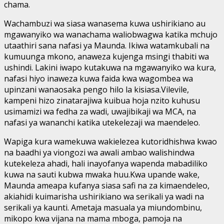
chama.
Wachambuzi wa siasa wanasema kuwa ushirikiano au
mgawanyiko wa wanachama waliobwagwa katika mchujo
utaathiri sana nafasi ya Maunda. Ikiwa watamkubali na
kumuunga mkono, anaweza kujenga msingi thabiti wa
ushindi. Lakini iwapo kutakuwa na mgawanyiko wa kura,
nafasi hiyo inaweza kuwa faida kwa wagombea wa
upinzani wanaosaka pengo hilo la kisiasa.Vilevile,
kampeni hizo zinatarajiwa kuibua hoja nzito kuhusu
usimamizi wa fedha za wadi, uwajibikaji wa MCA, na
nafasi ya wananchi katika utekelezaji wa maendeleo.
Wapiga kura wamekuwa wakielezea kutoridhishwa kwao
na baadhi ya viongozi wa awali ambao walishindwa
kutekeleza ahadi, hali inayofanya wapenda mabadiliko
kuwa na sauti kubwa mwaka huu.Kwa upande wake,
Maunda ameapa kufanya siasa safi na za kimaendeleo,
akiahidi kuimarisha ushirikiano wa serikali ya wadi na
serikali ya kaunti. Ametaja masuala ya miundombinu,
mikopo kwa vijana na mama mboga, pamoja na