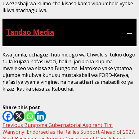
uwezeshaji wa kilimo cha kisasa kama vipaumbele vyake
ikiwa atachaguliwa.
Tandao Media
Kwa jumla, uchaguzi huu mdogo wa Chwele si tukio dogo
tu la kujaza nafasi wazi, bali ni jaribio la kupima
mwelekeo wa siasa za Bungoma. Matokeo yake yatatoa
ujumbe mkubwa kuhusu mustakabali wa FORD-Kenya,
nafasi ya vyama vingine, na hata athari za mabadiliko ya
kizazi katika siasa za Kabuchai.
Share this post
Post
Previous
Bungoma Gubernatorial Aspirant Tim
Wanyonyi Endorsed as He Rallies Support Ahead of 2027.
navigation
Next
Besigye Sues Kenyan Government Over Alleged